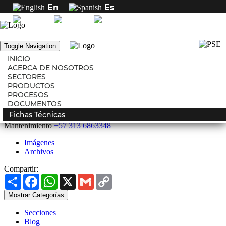
En
Es
Inicio
Ubicaciones
Contactos
Contactos
Toggle Navigation
2378
vistas
INICIO
ACERCA DE NOSOTROS
Recursos Humanos
+57 310 8283793
SECTORES
PRODUCTOS
Comercio exterior
+57 311 3440109
PROCESOS
DOCUMENTOS
Compras
+57 311 3440112
Fichas Técnicas
Mantenimiento
+57 313 6863348
Imágenes
Archivos
Compartir:
Share
Facebook
WhatsApp
X
Gmail
Copy
Link
Mostrar Categorías
Secciones
Blog