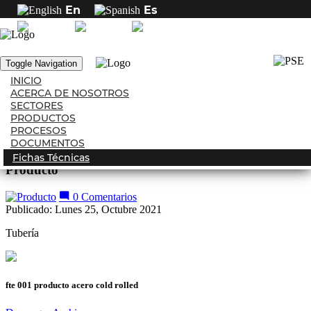
En
Es
Inicio
Fichas técnicas
Mostrar Categorías
Categorías:
Toggle Navigation
INICIO
Secciones
ACERCA DE NOSOTROS
Blog
SECTORES
Productos
PRODUCTOS
Fichas técnicas
PROCESOS
Proyección Internacional
DOCUMENTOS
Fichas Técnicas
Producto
0 Comentarios
Publicado: Lunes 25, Octubre 2021
Tubería
fte 001 producto acero cold rolled