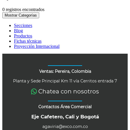
0 registros encontrados
Mostrar Categorías
Secciones
Blog
Productos
Fichas técnicas
Proyección Internacional
Ventas: Pereira, Colombia
Planta y Sede Principal Km 11 vía Cerritos entrada 7
Chatea con nosotros
Contactos Área Comercial
Eje Cafetero, Cali y Bogotá
agaviria@exco.com.co