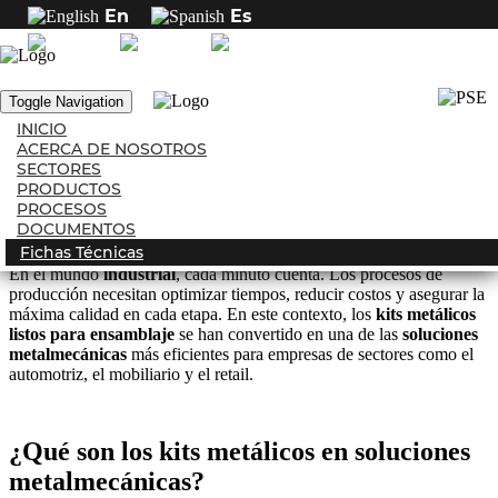
En
Es
Inicio
Blog
Kits metálicos listos para ensamblaje: soluciones
metalmecánicas eficientes
Kits metálicos listos para ensamblaje:
Toggle Navigation
soluciones metalmecánicas eficientes
INICIO
ACERCA DE NOSOTROS
SECTORES
PRODUCTOS
PROCESOS
1119
vistas
DOCUMENTOS
Click para ampliar
Fichas Técnicas
En el mundo
industrial
, cada minuto cuenta. Los procesos de
producción necesitan optimizar tiempos, reducir costos y asegurar la
máxima calidad en cada etapa. En este contexto, los
kits metálicos
listos para ensamblaje
se han convertido en una de las
soluciones
metalmecánicas
más eficientes para empresas de sectores como el
automotriz, el mobiliario y el retail.
¿Qué son los kits metálicos en soluciones
metalmecánicas?