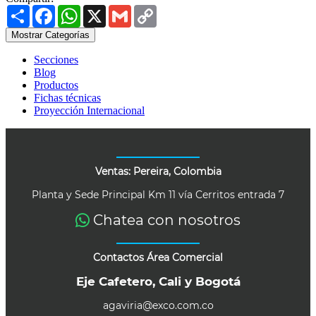
Share
Facebook
WhatsApp
X
Gmail
Copy
Link
Mostrar Categorías
Secciones
Blog
Productos
Fichas técnicas
Proyección Internacional
Ventas: Pereira, Colombia
Planta y Sede Principal Km 11 vía Cerritos entrada 7
Chatea con nosotros
Contactos Área Comercial
Eje Cafetero, Cali y Bogotá
agaviria@exco.com.co