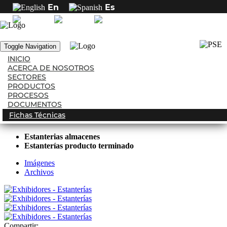
En
Es
Inicio
Sectores
Exhibidores - Estanterías
Exhibidores - Estanterías
Toggle Navigation
INICIO
3564
vistas
ACERCA DE NOSOTROS
Click para ampliar
SECTORES
PRODUCTOS
Fabricamos y entregamos componentes metálicos para estanterías,
PROCESOS
conforme a los diseños y estándares solicitados por nuestros clientes.
DOCUMENTOS
Fichas Técnicas
Estanterias almacenes
Estanterías producto terminado
Imágenes
Archivos
Compartir: