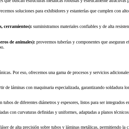
 que buscan estructuras metálicas robustas y estéticamente atractivas p
ecemos soluciones para exhibidores y estanterías que cumplen con altos 
, cerramientos):
suministramos materiales confiables y de alta resiste
eros de animales):
proveemos tuberías y componentes que aseguran efic
po.
nicas. Por eso, ofrecemos una gama de procesos y servicios adicional
tir de láminas con maquinaria especializada, garantizando soldadura lo
en tubos de diferentes diámetros y espesores, listos para ser integrados 
das con curvaturas definidas y uniformes, adaptadas a planos técnicos e
láser de alta precisión sobre tubos y láminas metálicas, permitiendo la 