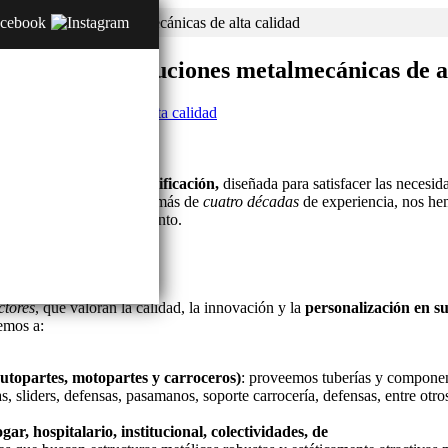
co en soluciones metalmecánicas de alta calidad
tratégico en soluciones metalmecánicas de a
a metálica de alta especificación,
diseñada para satisfacer las necesid
alidad excepcional.
Con más de
cuatro décadas
de experiencia, nos he
fiables y de alto rendimiento.
ctores
, que valoran la calidad, la innovación y la
personalización en s
emos a:
(autopartes, motopartes y carroceros)
: proveemos tuberías y componen
jeras, sliders, defensas, pasamanos, soporte carrocería, defensas, entre ot
gar, hospitalario, institucional, colectividades, de