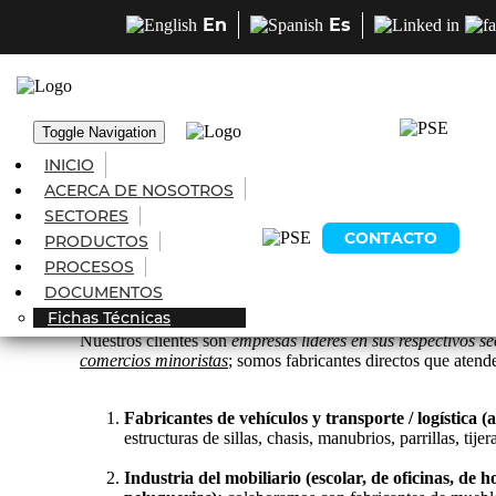
En
Es
Inicio
Blog
Exco Colombiana S.A.S: su aliado estratégi
Exco Colombiana S.A.S: su aliado es
Toggle Navigation
1588
vistas
INICIO
Click para ampliar
ACERCA DE NOSOTROS
En EXCO
, nos especializamos en la
fabricación de tuberí
SECTORES
productos de calidad superior, estética impecable y funcion
CONTACTO
PRODUCTOS
que operan en sectores clave y que requieren materiales con
PROCESOS
DOCUMENTOS
¿Quiénes Son Nuestros Clientes?
Fichas Técnicas
Nuestros clientes son
empresas líderes en sus respectivos se
comercios minoristas
; somos fabricantes directos que atend
Fabricantes de vehículos y transporte / logística 
estructuras de sillas, chasis, manubrios, parrillas, ti
Industria del mobiliario (escolar, de oficinas, de ho