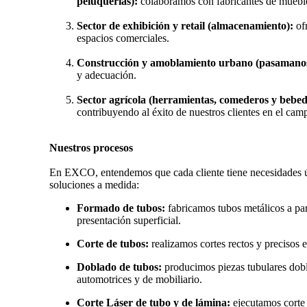
peluquerias):
colaboramos con fabricantes de muebles
Sector de exhibición y retail (almacenamiento):
ofr
espacios comerciales.
Construcción y amoblamiento urbano (pasamanos
y adecuación.
Sector agrícola (herramientas, comederos y bebed
contribuyendo al éxito de nuestros clientes en el cam
Nuestros procesos
En EXCO, entendemos que cada cliente tiene necesidades ú
soluciones a medida:
Formado de tubos:
fabricamos tubos metálicos a par
presentación superficial.
Corte de tubos:
realizamos cortes rectos y precisos 
Doblado de tubos:
producimos piezas tubulares dobla
automotrices y de mobiliario.
Corte Láser de tubo y de lámina:
ejecutamos corte 