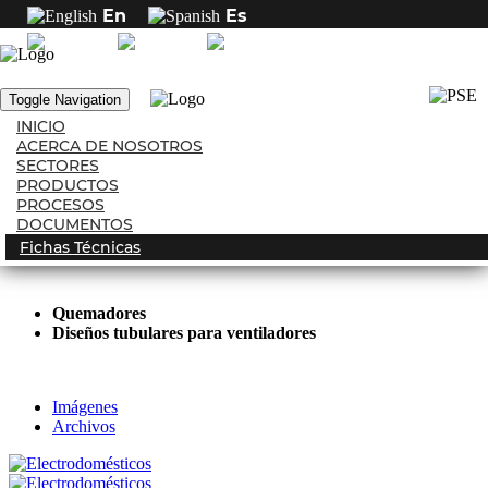
En
Es
Inicio
Sectores
Electrodomésticos
Electrodomésticos
Toggle Navigation
INICIO
4790
vistas
ACERCA DE NOSOTROS
Click para ampliar
SECTORES
PRODUCTOS
Ofrecemos componentes tubulares para la elaboración de
PROCESOS
electrodomésticos para el hogar, somos el aliado ideal en diseños
DOCUMENTOS
personalizados que complementan el producto de tu empresa.
Fichas Técnicas
Quemadores
Diseños tubulares para ventiladores
Imágenes
Archivos