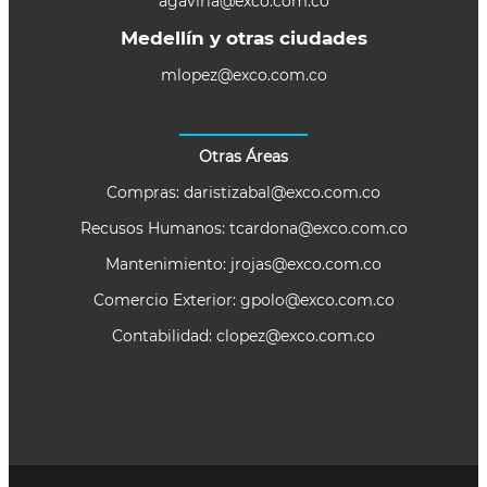
agaviria@exco.com.co
Medellín y otras ciudades
mlopez@exco.com.co
Otras Áreas
Compras:
daristizabal@exco.com.co
Recusos Humanos:
tcardona@exco.com.co
Mantenimiento:
jrojas@exco.com.co
Comercio Exterior:
gpolo@exco.com.co
Contabilidad:
clopez@exco.com.co