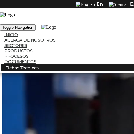
En
E
Exco tubería y estructuras
metálicas
Toggle Navigation
INICIO
ACERCA DE NOSOTROS
SECTORES
PRODUCTOS
PROCESOS
DOCUMENTOS
Fichas Técnicas