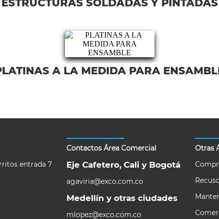
ESTRUCTURAS SOLDADAS Y PINTADAS
PLATINAS A LA MEDIDA PARA ENSAMBL
Contactos Área Comercial
Otras 
rritos entrada 7
Eje Cafetero, Cali y Bogotá
Compr
Recus
agaviria@exco.com.co
Mante
Medellín y otras ciudades
Comerc
mlopez@exco.com.co