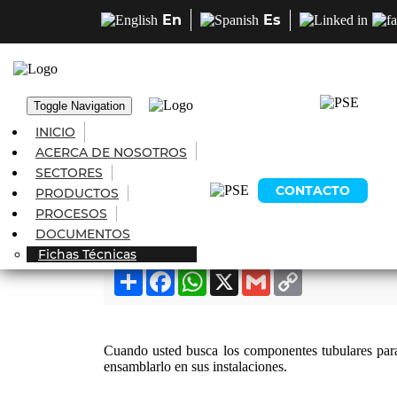
En
Es
Toggle Navigation
INICIO
ACERCA DE NOSOTROS
SECTORES
CONTACTO
PRODUCTOS
PROCESOS
DOCUMENTOS
Fichas Técnicas
Compartir en redes
Share
Facebook
WhatsApp
X
Gmail
Copy
Link
Cuando usted busca los componentes tubulares para
ensamblarlo en sus instalaciones.