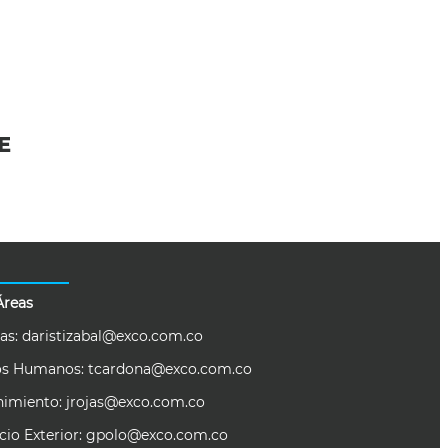
E
Áreas
as:
daristizabal@exco.com.co
os Humanos:
tcardona@exco.com.co
nimiento:
jrojas@exco.com.co
io Exterior:
gpolo@exco.com.co