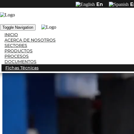
En
E
Exco tubería y estructuras
metálicas
Toggle Navigation
INICIO
ACERCA DE NOSOTROS
SECTORES
PRODUCTOS
PROCESOS
DOCUMENTOS
Fichas Técnicas